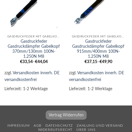
GASDRUCKFEDER MIT GABELKOPF
GASDRUCKFEDER MIT GABELKOPF
Gasdruckfeder
Gasdruckfeder
Gasdruckdämpfer Gabelkopf
Gasdruckdämpfer Gabelkopf
370mm/130mm 100N-
915mm/400mm 100N-
1.250N M8
1.250N M8
€
33,54
–
€
44,04
€
37,15
–
€
49,90
zzgl.
Versandkosten innerh. DE
zzgl.
Versandkosten innerh. DE
versandkostenfrei
versandkostenfrei
Lieferzeit:
1-2 Werktage
Lieferzeit:
1-2 Werktage
Vertrag Widerrufen
IMPRESSUM
AGB
DATENSCHUTZ
ZAHLUNG UND VERSAND
WIDERRUFSRECHT
ÜBER UNS