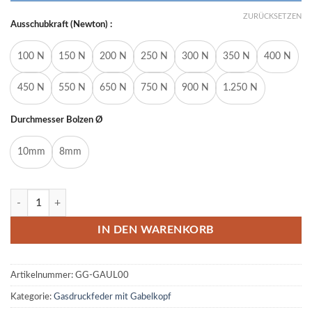
ZURÜCKSETZEN
Ausschubkraft (Newton) :
100 N
150 N
200 N
250 N
300 N
350 N
400 N
450 N
550 N
650 N
750 N
900 N
1.250 N
Durchmesser Bolzen Ø
10mm
8mm
Gasdruckfeder Gasdruckdämpfer Gabelkopf 450mm/180mm 100N-1
IN DEN WARENKORB
Artikelnummer:
GG-GAUL00
Kategorie:
Gasdruckfeder mit Gabelkopf