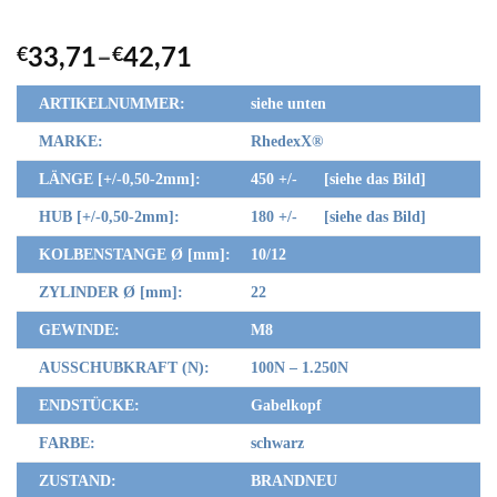
€
33,71
–
€
42,71
ARTIKELNUMMER:
siehe unten
MARKE:
RhedexX
®
LÄNGE [+/-0,50-2mm]:
450 +/- [siehe das Bild]
HUB [+/-0,50-2mm]:
180 +/- [siehe das Bild]
KOLBENSTANGE Ø [mm]:
10/12
ZYLINDER Ø [mm]:
22
GEWINDE:
M8
AUSSCHUBKRAFT (N):
100N – 1.250N
ENDSTÜCKE:
Gabelkopf
FARBE:
schwarz
ZUSTAND:
BRANDNEU