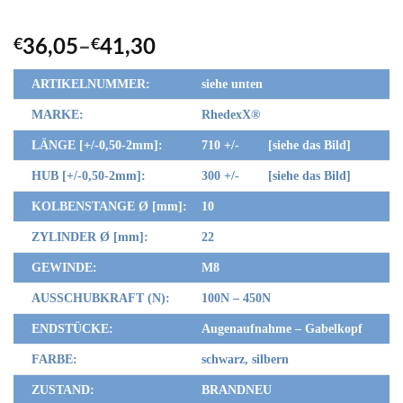
€
36,05
–
€
41,30
ARTIKELNUMMER:
siehe unten
MARKE:
RhedexX®
LÄNGE [+/-0,50-2mm]:
710 +/- [siehe das Bild]
HUB [+/-0,50-2mm]:
300 +/- [siehe das Bild]
KOLBENSTANGE Ø [mm]:
10
ZYLINDER Ø [mm]:
22
GEWINDE:
M8
AUSSCHUBKRAFT (N):
100N – 450N
ENDSTÜCKE:
Augenaufnahme – Gabelkopf
FARBE:
schwarz, silbern
ZUSTAND:
BRANDNEU