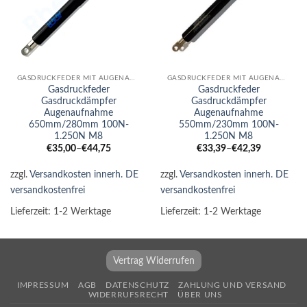
GASDRUCKFEDER MIT AUGENAUFNAHME
GASDRUCKFEDER MIT AUGENAUFNAHME
Gasdruckfeder
Gasdruckfeder
Gasdruckdämpfer
Gasdruckdämpfer
Augenaufnahme
Augenaufnahme
650mm/280mm 100N-
550mm/230mm 100N-
1.250N M8
1.250N M8
€
35,00
–
€
44,75
€
33,39
–
€
42,39
zzgl.
Versandkosten innerh. DE
zzgl.
Versandkosten innerh. DE
versandkostenfrei
versandkostenfrei
Lieferzeit:
1-2 Werktage
Lieferzeit:
1-2 Werktage
Vertrag Widerrufen
IMPRESSUM
AGB
DATENSCHUTZ
ZAHLUNG UND VERSAND
WIDERRUFSRECHT
ÜBER UNS