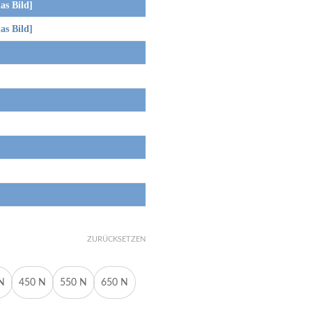
s Bild]
s Bild]
ZURÜCKSETZEN
N
450 N
550 N
650 N