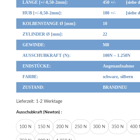
LÄNGE [+/-0,50-2mm]:
450 +/- [siehe da
HUB [+/-0,50-2mm]:
180 +/- [siehe da
KOLBENSTANGE Ø [mm]:
10
ZYLINDER Ø [mm]:
22
GEWINDE:
M8
AUSSCHUBKRAFT (N):
100N – 1.250N
ENDSTÜCKE:
Augenaufnahme
FARBE:
schwarz, silbern
ZUSTAND:
BRANDNEU
Lieferzeit:
1-2 Werktage
Ausschubkraft (Newton) :
100 N
150 N
200 N
250 N
300 N
350 N
400 