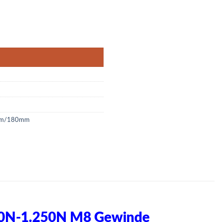
0mm 100N-1.250N M8 Menge
0mm/180mm
0N-1.25
0N M8 Gewinde