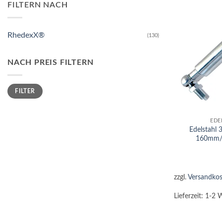
FILTERN NACH
RhedexX®
(130)
NACH PREIS FILTERN
Min.
Max.
FILTER
Preis
Preis
+
EDE
Edelstahl
160mm/
zzgl.
Versandkos
Lieferzeit:
1-2 