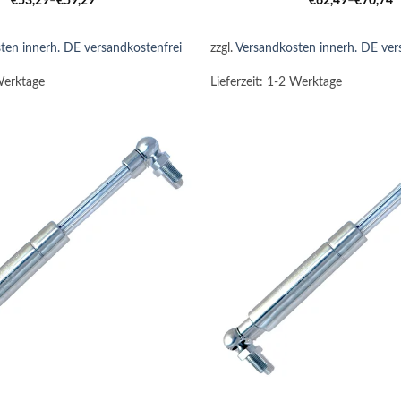
€
53,29
–
€
59,29
€
62,49
–
€
70,74
ten innerh. DE versandkostenfrei
zzgl.
Versandkosten innerh. DE ver
Werktage
Lieferzeit:
1-2 Werktage
+