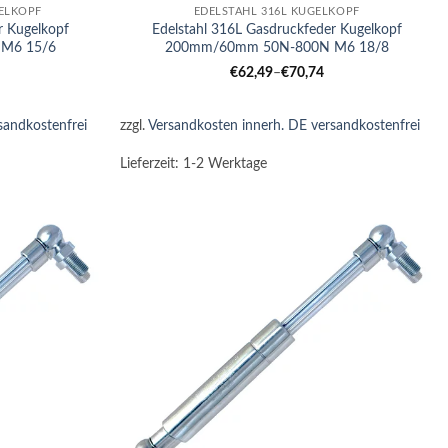
ELKOPF
EDELSTAHL 316L KUGELKOPF
r Kugelkopf
Edelstahl 316L Gasdruckfeder Kugelkopf
M6 15/6
200mm/60mm 50N-800N M6 18/8
€
62,49
–
€
70,74
sandkostenfrei
zzgl.
Versandkosten innerh. DE versandkostenfrei
Lieferzeit:
1-2 Werktage