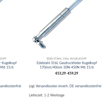
+
KOPF
EDELSTAHL 316L KUGELKOPF
r Kugelkopf
Edelstahl 316L Gasdruckfeder Kugelkopf
M6 15/6
170mm/40mm 50N-450N M6 15/6
€
53,29
–
€
59,29
sandkostenfrei
zzgl.
Versandkosten innerh. DE versandkostenfrei
Lieferzeit:
1-2 Werktage