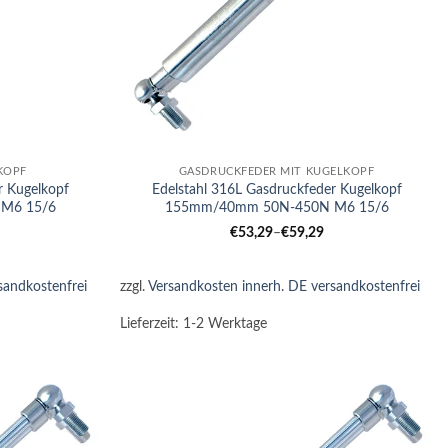
+
KOPF
GASDRUCKFEDER MIT KUGELKOPF
r Kugelkopf
Edelstahl 316L Gasdruckfeder Kugelkopf
M6 15/6
155mm/40mm 50N-450N M6 15/6
€
53,29
–
€
59,29
sandkostenfrei
zzgl.
Versandkosten innerh. DE versandkostenfrei
Lieferzeit:
1-2 Werktage