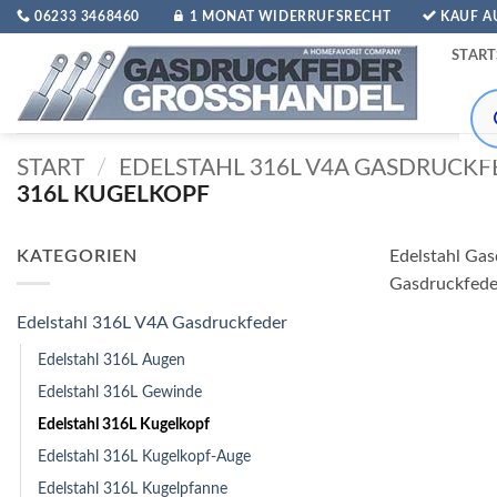
Zum
06233 3468460
1 MONAT WIDERRUFSRECHT
KAUF 
Inhalt
START
springen
Pro
sea
START
/
EDELSTAHL 316L V4A GASDRUCKF
316L KUGELKOPF
KATEGORIEN
Edelstahl Gas
Gasdruckfede
Edelstahl 316L V4A Gasdruckfeder
Edelstahl 316L Augen
Edelstahl 316L Gewinde
Edelstahl 316L Kugelkopf
Edelstahl 316L Kugelkopf-Auge
Edelstahl 316L Kugelpfanne