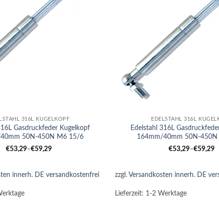
+
LSTAHL 316L KUGELKOPF
EDELSTAHL 316L KUGEL
 316L Gasdruckfeder Kugelkopf
Edelstahl 316L Gasdruckfede
40mm 50N-450N M6 15/6
164mm/40mm 50N-450N 
€
53,29
–
€
59,29
€
53,29
–
€
59,29
ten innerh. DE versandkostenfrei
zzgl.
Versandkosten innerh. DE ver
Werktage
Lieferzeit:
1-2 Werktage