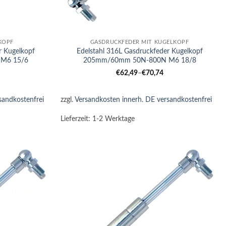
+
KOPF
GASDRUCKFEDER MIT KUGELKOPF
r Kugelkopf
Edelstahl 316L Gasdruckfeder Kugelkopf
M6 15/6
205mm/60mm 50N-800N M6 18/8
€
62,49
–
€
70,74
sandkostenfrei
zzgl.
Versandkosten innerh. DE versandkostenfrei
Lieferzeit:
1-2 Werktage