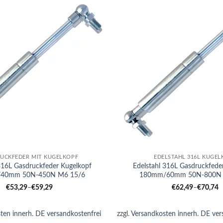
+
UCKFEDER MIT KUGELKOPF
EDELSTAHL 316L KUGEL
 316L Gasdruckfeder Kugelkopf
Edelstahl 316L Gasdruckfede
40mm 50N-450N M6 15/6
180mm/60mm 50N-800N 
€
53,29
–
€
59,29
€
62,49
–
€
70,74
ten innerh. DE versandkostenfrei
zzgl.
Versandkosten innerh. DE ver