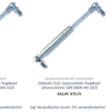
+
KOPF
GASDRUCKFEDER MIT KUGELKOPF
r Kugelkopf
Edelstahl 316L Gasdruckfeder Kugelkopf
M6 18/8
185mm/60mm 50N-800N M6 18/8
€
62,49
–
€
70,74
sandkostenfrei
zzgl.
Versandkosten innerh. DE versandkostenfrei