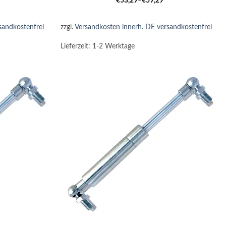
€
53,29
–
€
59,29
sandkostenfrei
zzgl.
Versandkosten innerh. DE versandkostenfrei
Lieferzeit:
1-2 Werktage
+