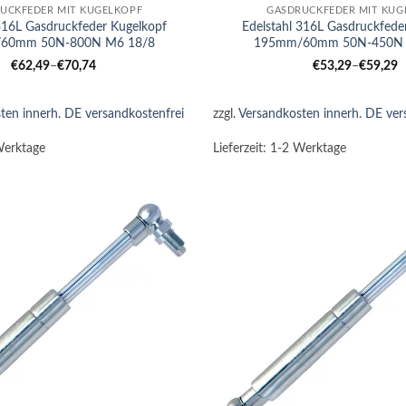
UCKFEDER MIT KUGELKOPF
GASDRUCKFEDER MIT KUG
 316L Gasdruckfeder Kugelkopf
Edelstahl 316L Gasdruckfede
60mm 50N-800N M6 18/8
195mm/60mm 50N-450N 
€
62,49
–
€
70,74
€
53,29
–
€
59,29
ten innerh. DE versandkostenfrei
zzgl.
Versandkosten innerh. DE ver
Werktage
Lieferzeit:
1-2 Werktage