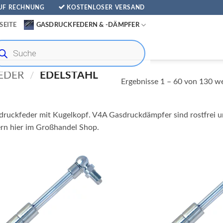
AUF RECHNUNG
KOSTENLOSER VERSAND
SEITE
GASDRUCKFEDERN & -DÄMPFER
ducts
rch
EDER
/
EDELSTAHL
Ergebnisse 1 – 60 von 130 w
druckfeder mit Kugelkopf. V4A Gasdruckdämpfer sind rostfrei u
rn hier im Großhandel Shop.