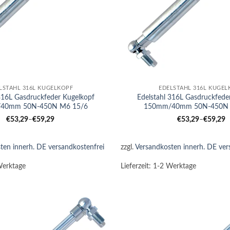
+
LSTAHL 316L KUGELKOPF
EDELSTAHL 316L KUGEL
 316L Gasdruckfeder Kugelkopf
Edelstahl 316L Gasdruckfede
40mm 50N-450N M6 15/6
150mm/40mm 50N-450N 
€
53,29
–
€
59,29
€
53,29
–
€
59,29
ten innerh. DE versandkostenfrei
zzgl.
Versandkosten innerh. DE ver
Werktage
Lieferzeit:
1-2 Werktage