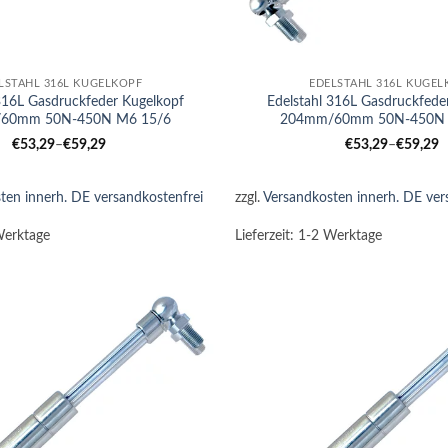
+
LSTAHL 316L KUGELKOPF
EDELSTAHL 316L KUGEL
 316L Gasdruckfeder Kugelkopf
Edelstahl 316L Gasdruckfede
60mm 50N-450N M6 15/6
204mm/60mm 50N-450N 
€
53,29
–
€
59,29
€
53,29
–
€
59,29
ten innerh. DE versandkostenfrei
zzgl.
Versandkosten innerh. DE ver
Werktage
Lieferzeit:
1-2 Werktage