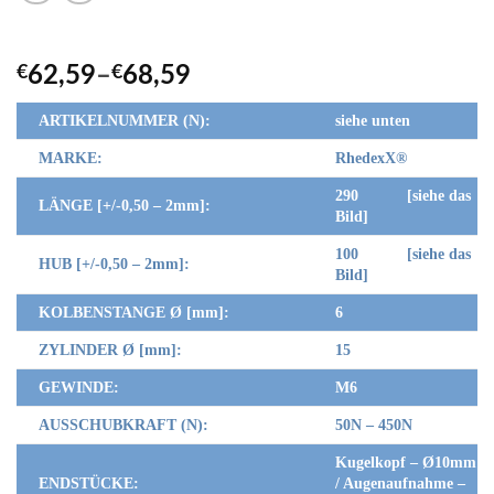
€
62,59
–
€
68,59
ARTIKELNUMMER (N):
siehe unten
MARKE:
RhedexX
®
290 [siehe das
LÄNGE [+/-0,50 – 2mm]:
Bild]
100 [siehe das
HUB [+/-0,50 – 2mm]:
Bild]
KOLBENSTANGE Ø [mm]:
6
ZYLINDER Ø [mm]:
15
GEWINDE:
M6
AUSSCHUBKRAFT (N):
50N – 450N
Kugelkopf – Ø10mm
ENDSTÜCKE:
/ Augenaufnahme –