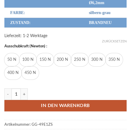
Ø6,2mm
FARBE:
silbern-grau
ZUSTAND:
BRANDNEU
Lieferzeit:
1-2 Werktage
ZURÜCKSETZEN
Ausschubkraft (Newton) :
50 N
100 N
150 N
200 N
250 N
300 N
350 N
400 N
450 N
Edelstahl 316L Gasdruckfeder Kugelkopf-Augenaufnahme 290mm/
IN DEN WARENKORB
Artikelnummer:
GG-49E1ZS