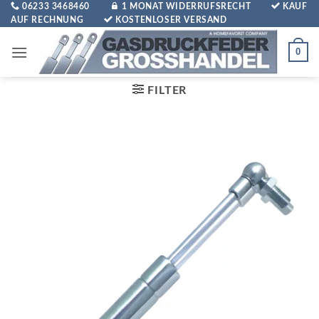
Zum
06233 3468460
1 MONAT WIDERRUFSRECHT
KAUF
AUF RECHNUNG
KOSTENLOSER VERSAND
Inhalt
springen
0
FILTER