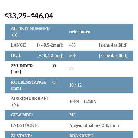
€
33,29
–
€
46,04
ARTIKELNUMMER
siehe unten
(n):
LÄNGE [+/-0,5-2mm]:
485 [siehe das Bild]
HUB [+/-0,5-2mm]:
200 [siehe das Bild]
ZYLINDER Ø
22
[mm]:
KOLBENSTANGE Ø
10 / 12
[mm]:
AUSSCHUBKRAFT
100N – 1.250N
(N):
GEWINDE:
M8
ENDSTÜCKE:
Augenaufnahme Ø 8,2mm
ZUSTAND:
BRANDNEU