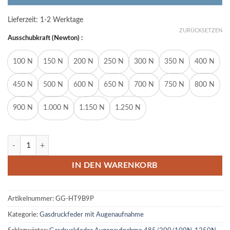
Lieferzeit:
1-2 Werktage
ZURÜCKSETZEN
Ausschubkraft (Newton) :
100 N
150 N
200 N
250 N
300 N
350 N
400 N
450 N
500 N
600 N
650 N
700 N
750 N
800 N
900 N
1.000 N
1.150 N
1.250 N
Gasdruckfeder Gasdruckdämpfer Augenaufnahme 485mm/200mm 1
IN DEN WARENKORB
Artikelnummer:
GG-HT9B9P
Kategorie:
Gasdruckfeder mit Augenaufnahme