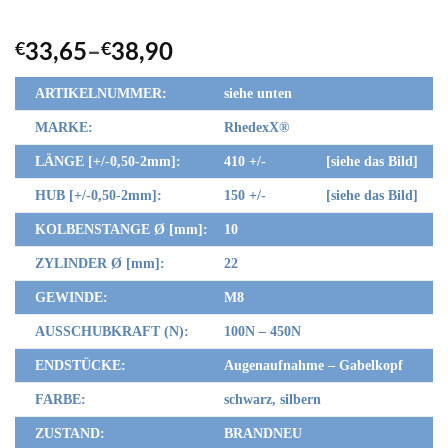
€
33,65
–
€
38,90
ARTIKELNUMMER:
siehe unten
MARKE:
RhedexX
®
LÄNGE [+/-0,50-2mm]:
410 +/- [siehe das Bild]
HUB [+/-0,50-2mm]:
150 +/- [siehe das Bild]
KOLBENSTANGE Ø [mm]:
10
ZYLINDER Ø [mm]:
22
GEWINDE:
M8
AUSSCHUBKRAFT (N):
100N – 450N
ENDSTÜCKE:
Augenaufnahme – Gabelkopf
FARBE:
schwarz, silbern
ZUSTAND:
BRANDNEU