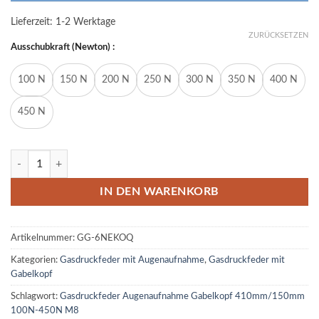
Lieferzeit:
1-2 Werktage
ZURÜCKSETZEN
Ausschubkraft (Newton) :
100 N
150 N
200 N
250 N
300 N
350 N
400 N
450 N
Gasdruckfeder Gasdruckdämpfer Augenaufnahme Gabelkopf 410m
IN DEN WARENKORB
Artikelnummer:
GG-6NEKOQ
Kategorien:
Gasdruckfeder mit Augenaufnahme
,
Gasdruckfeder mit
Gabelkopf
Schlagwort:
Gasdruckfeder Augenaufnahme Gabelkopf 410mm/150mm
100N-450N M8