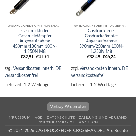
GASDRUCKFEDER MIT AUGENAUFNAHME
GASDRUCKFEDER MIT AUGENAUFNAHME
Gasdruckfeder
Gasdruckfeder
Gasdruckdämpfer
Gasdruckdämpfer
Augenaufnahme
Augenaufnahme
450mm/180mm 100N-
590mm/250mm 100N-
1.250N M8
1.250N M8
€
32,91
–
€
41,91
€
33,49
–
€
46,24
zzgl.
Versandkosten innerh. DE
zzgl.
Versandkosten innerh. DE
versandkostenfrei
versandkostenfrei
Lieferzeit:
1-2 Werktage
Lieferzeit:
1-2 Werktage
Vertrag Widerrufen
IMPRESSUM
AGB
DATENSCHUTZ
ZAHLUNG UND VERSAND
WIDERRUFSRECHT
ÜBER UNS
© 2021-2026 GASDRUCKFEDER-GROSSHANDEL. Alle Rechte