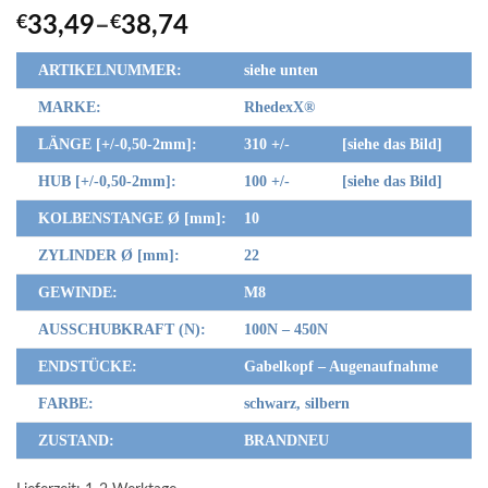
€
33,49
–
€
38,74
ARTIKELNUMMER:
siehe unten
MARKE:
RhedexX
®
LÄNGE [+/-0,50-2mm]:
310 +/- [siehe das Bild]
HUB [+/-0,50-2mm]:
100 +/- [siehe das Bild]
KOLBENSTANGE Ø [mm]:
10
ZYLINDER Ø [mm]:
22
GEWINDE:
M8
AUSSCHUBKRAFT (N):
100N – 450N
ENDSTÜCKE:
Gabelkopf – Augenaufnahme
FARBE:
schwarz, silbern
ZUSTAND:
BRANDNEU