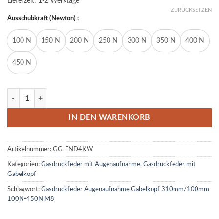
Lieferzeit:
1-2 Werktage
ZURÜCKSETZEN
Ausschubkraft (Newton) :
100 N
150 N
200 N
250 N
300 N
350 N
400 N
450 N
Gasdruckfeder Augenaufnahme Gabelkopf 310mm/100mm 100N-45
IN DEN WARENKORB
Artikelnummer:
GG-FND4KW
Kategorien:
Gasdruckfeder mit Augenaufnahme
,
Gasdruckfeder mit
Gabelkopf
Schlagwort:
Gasdruckfeder Augenaufnahme Gabelkopf 310mm/100mm
100N-450N M8