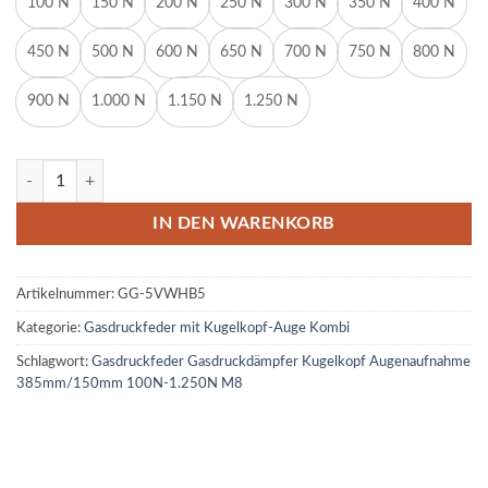
100 N
150 N
200 N
250 N
300 N
350 N
400 N
450 N
500 N
600 N
650 N
700 N
750 N
800 N
900 N
1.000 N
1.150 N
1.250 N
Gasdruckfeder Gasdruckdämpfer Kugelkopf Augenaufnahme 385m
IN DEN WARENKORB
Artikelnummer:
GG-5VWHB5
Kategorie:
Gasdruckfeder mit Kugelkopf-Auge Kombi
Schlagwort:
Gasdruckfeder Gasdruckdämpfer Kugelkopf Augenaufnahme
385mm/150mm 100N-1.250N M8