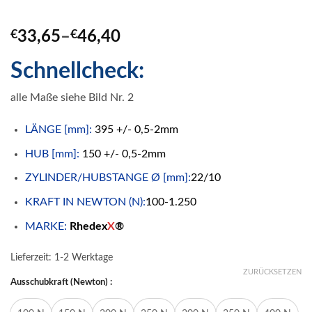
€
33,65
–
€
46,40
Schnellcheck:
alle Maße siehe Bild Nr. 2
LÄNGE [mm]:
395 +/- 0,5-2mm
HUB [mm]:
150 +/- 0,5-2mm
ZYLINDER/HUBSTANGE Ø [mm]:
22/10
KRAFT IN NEWTON (N):
100-1.250
MARKE:
Rhedex
X
®
Lieferzeit:
1-2 Werktage
ZURÜCKSETZEN
Ausschubkraft (Newton) :