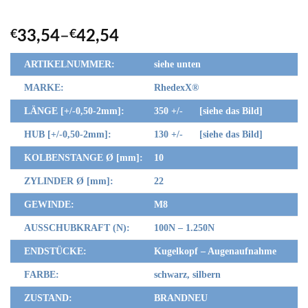
€
33,54
–
€
42,54
ARTIKELNUMMER:
siehe unten
MARKE:
RhedexX
®
LÄNGE [+/-0,50-2mm]:
350 +/- [siehe das Bild]
HUB [+/-0,50-2mm]:
130 +/- [siehe das Bild]
KOLBENSTANGE Ø [mm]:
10
ZYLINDER Ø [mm]:
22
GEWINDE:
M8
AUSSCHUBKRAFT (N):
100N – 1.250N
ENDSTÜCKE:
Kugelkopf – Augenaufnahme
FARBE:
schwarz, silbern
ZUSTAND:
BRANDNEU