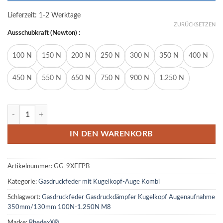
Lieferzeit:
1-2 Werktage
ZURÜCKSETZEN
Ausschubkraft (Newton) :
100 N
150 N
200 N
250 N
300 N
350 N
400 N
450 N
550 N
650 N
750 N
900 N
1.250 N
Gasdruckfeder Gasdruckdämpfer Kugelkopf Augenaufnahme 350m
IN DEN WARENKORB
Artikelnummer:
GG-9XEFPB
Kategorie:
Gasdruckfeder mit Kugelkopf-Auge Kombi
Schlagwort:
Gasdruckfeder Gasdruckdämpfer Kugelkopf Augenaufnahme
350mm/130mm 100N-1.250N M8
Marke:
RhedexX®