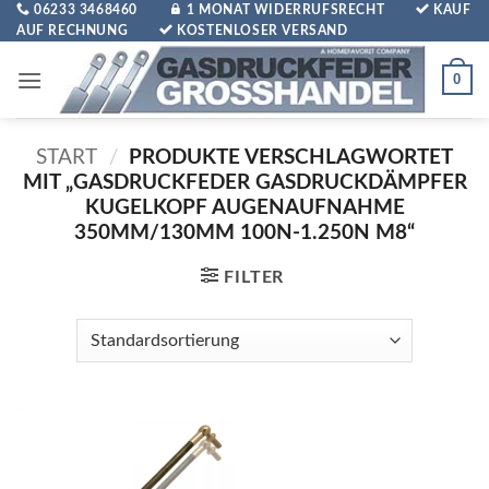
Zum
06233 3468460
1 MONAT WIDERRUFSRECHT
KAUF
AUF RECHNUNG
KOSTENLOSER VERSAND
Inhalt
springen
0
START
/
PRODUKTE VERSCHLAGWORTET
MIT „GASDRUCKFEDER GASDRUCKDÄMPFER
KUGELKOPF AUGENAUFNAHME
350MM/130MM 100N-1.250N M8“
FILTER