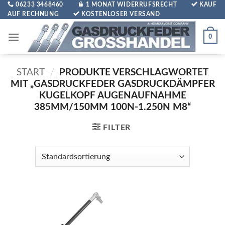
Zum
06233 3468460
1 MONAT WIDERRUFSRECHT
KAUF
AUF RECHNUNG
KOSTENLOSER VERSAND
Inhalt
springen
0
START
/
PRODUKTE VERSCHLAGWORTET
MIT „GASDRUCKFEDER GASDRUCKDÄMPFER
KUGELKOPF AUGENAUFNAHME
385MM/150MM 100N-1.250N M8“
FILTER