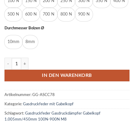
100 N
150 N
200 N
250 N
300 N
350 N
400 N
500 N
600 N
700 N
800 N
900 N
Durchmesser Bolzen Ø
10mm
8mm
Gasdruckfeder Gasdruckdämpfer Gabelkopf 1.005mm/450mm 100N
IN DEN WARENKORB
Artikelnummer:
GG-ASCC78
Kategorie:
Gasdruckfeder mit Gabelkopf
Schlagwort:
Gasdruckfeder Gasdruckdämpfer Gabelkopf
1.005mm/450mm 100N-900N M8