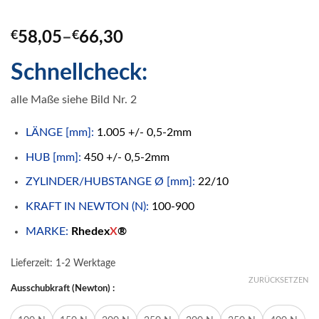
€
58,05
–
€
66,30
Schnellcheck:
alle Maße siehe Bild Nr. 2
LÄNGE [mm]:
1.005 +/- 0,5-2mm
HUB [mm]:
450 +/- 0,5-2mm
ZYLINDER/HUBSTANGE Ø [mm]:
22/10
KRAFT IN NEWTON (N):
100-900
MARKE:
Rhedex
X
®
Lieferzeit:
1-2 Werktage
ZURÜCKSETZEN
Ausschubkraft (Newton) :