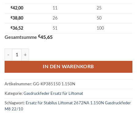
€
42,00
11
25
€
38,80
26
50
€
36,52
51
100
€
Gesamtsumme
45,65
Ersatz für Stabilus Liftomat 2672NA 1.150N Gasdruckfeder M8 22/1
IN DEN WARENKORB
Artikelnummer:
GG-KP385150 1.150N
Kategorie:
Gasdruckfeder Ersatz für Liftomat
Schlagwort:
Ersatz für Stabilus Liftomat 2672NA 1.150N Gasdruckfeder
M8 22/10