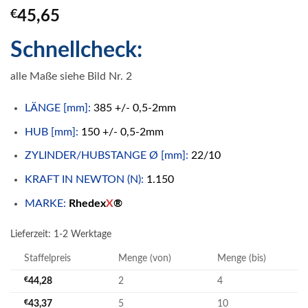
€
45,65
Schnellcheck:
alle Maße siehe Bild Nr. 2
LÄNGE [mm]:
385 +/- 0,5-2mm
HUB [mm]:
150 +/- 0,5-2mm
ZYLINDER/HUBSTANGE Ø [mm]:
22/10
KRAFT IN NEWTON (N):
1.150
MARKE:
Rhedex
X
®
Lieferzeit:
1-2 Werktage
Staffelpreis
Menge (von)
Menge (bis)
€
44,28
2
4
€
43,37
5
10