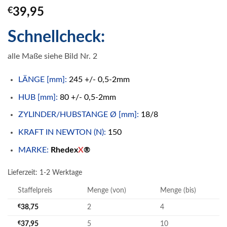
€
39,95
Schnellcheck:
alle Maße siehe Bild Nr. 2
LÄNGE [mm]:
245 +/- 0,5-2mm
HUB [mm]:
80 +/- 0,5-2mm
ZYLINDER/HUBSTANGE Ø [mm]:
18/8
KRAFT IN NEWTON (N):
150
MARKE:
Rhedex
X
®
Lieferzeit:
1-2 Werktage
Staffelpreis
Menge (von)
Menge (bis)
€
38,75
2
4
€
37,95
5
10