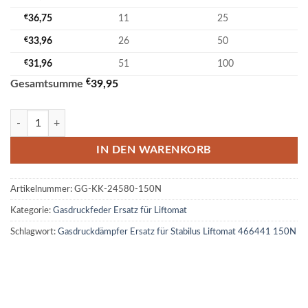
€
36,75
11
25
€
33,96
26
50
€
31,96
51
100
€
Gesamtsumme
39,95
Ersatz für Stabilus Liftomat 466441 150N Gasdruckfeder M6 18/8 Me
IN DEN WARENKORB
Artikelnummer:
GG-KK-24580-150N
Kategorie:
Gasdruckfeder Ersatz für Liftomat
Schlagwort:
Gasdruckdämpfer Ersatz für Stabilus Liftomat 466441 150N