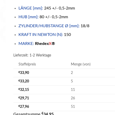
LÄNGE [mm]:
245 +/- 0,5-2mm
HUB [mm]:
80 +/- 0,5-2mm
ZYLINDER/HUBSTANGE Ø [mm]:
18/8
KRAFT IN NEWTON (N):
150
MARKE:
Rhedex
X
®
Lieferzeit:
1-2 Werktage
Staffelpreis
Menge (von)
€
33,90
2
€
33,20
5
€
32,15
11
€
29,71
26
€
27,96
51
€
Gesamtsumme
34,95