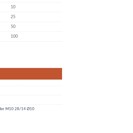
10
25
50
100
10 28/14 Ø10,2mm Menge
feder M10 28/14 Ø10