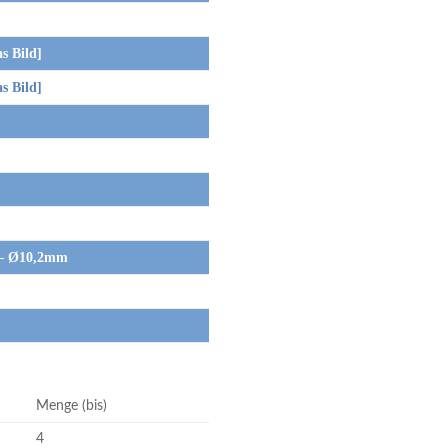
 Bild]
 Bild]
– Ø10,2mm
Menge (bis)
4