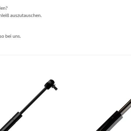
den?
chleiß auszutauschen.
so bei uns.