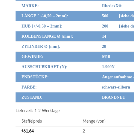
MARKE:
RhedexX
®
LÄNGE [+/-0,50 – 2mm]:
500 [siehe das
HUB [+/-0,50 – 2mm]:
200 [siehe das
KOLBENSTANGE Ø [mm]:
14
ZYLINDER Ø [mm]:
28
GEWINDE:
M10
AUSSCHUBKRAFT (N):
1.900N
ENDSTÜCKE:
Augenaufnahme 
FARBE:
schwarz-silbern
ZUSTAND:
BRANDNEU
Lieferzeit:
1-2 Werktage
Staffelpreis
Menge (von)
€
61,64
2