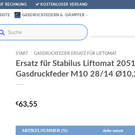
AUF RECHNUNG
KOSTENLOSER VERSAND
SEITE
GASDRUCKFEDERN & -DÄMPFER
ducts
rch
START
/
GASDRUCKFEDER ERSATZ FÜR LIFTOMAT
Ersatz für Stabilus Liftomat 20
Gasdruckfeder M10 28/14 Ø10
€
63,55
ARTIKELNUMMER (N):
siehe unten