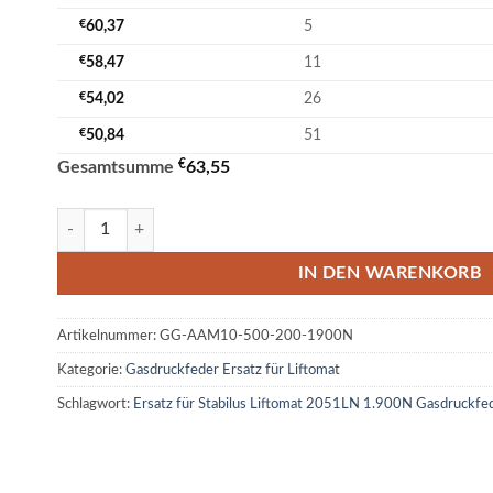
€
60,37
5
€
58,47
11
€
54,02
26
€
50,84
51
€
Gesamtsumme
63,55
Ersatz für Stabilus Liftomat 2051LN 1.900N Gasdruckfeder M
IN DEN WARENKORB
Artikelnummer:
GG-AAM10-500-200-1900N
Kategorie:
Gasdruckfeder Ersatz für Liftomat
Schlagwort:
Ersatz für Stabilus Liftomat 2051LN 1.900N Gasdruck