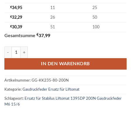
€
34,95
11
25
€
32,29
26
50
€
30,39
51
100
€
Gesamtsumme
37,99
Ersatz für Stabilus Liftomat 1395DP 200N Gasdruckfeder M6 15/6 M
IN DEN WARENKORB
Artikelnummer:
GG-KK235-80-200N
Kategorie:
Gasdruckfeder Ersatz für Liftomat
Schlagwort:
Ersatz für Stabilus Liftomat 1395DP 200N Gasdruckfeder
M6 15/6