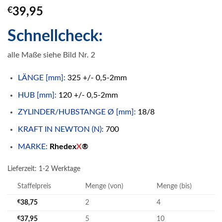
€
39,95
Schnellcheck:
alle Maße siehe Bild Nr. 2
LÄNGE [mm]:
325 +/- 0,5-2mm
HUB [mm]:
120 +/- 0,5-2mm
ZYLINDER/HUBSTANGE Ø [mm]:
18/8
KRAFT IN NEWTON (N):
700
MARKE:
Rhedex
X
®
Lieferzeit:
1-2 Werktage
Staffelpreis
Menge (von)
Menge (bis)
€
38,75
2
4
€
37,95
5
10