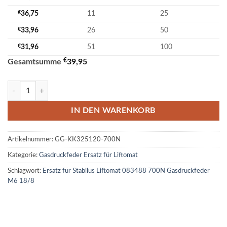
€
36,75
11
25
€
33,96
26
50
€
31,96
51
100
€
Gesamtsumme
39,95
Ersatz für Stabilus Liftomat 083488 700N Gasdruckfeder M6 18/8 Me
IN DEN WARENKORB
Artikelnummer:
GG-KK325120-700N
Kategorie:
Gasdruckfeder Ersatz für Liftomat
Schlagwort:
Ersatz für Stabilus Liftomat 083488 700N Gasdruckfeder
M6 18/8