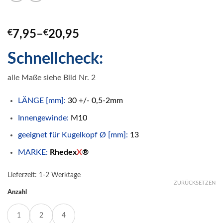
€
7,95
–
€
20,95
Schnellcheck:
alle Maße siehe Bild Nr. 2
LÄNGE [mm]:
30 +/- 0,5-2mm
Innengewinde:
M10
geeignet für Kugelkopf Ø [mm]:
13
MARKE:
Rhedex
X
®
Lieferzeit:
1-2 Werktage
ZURÜCKSETZEN
Anzahl
1
2
4