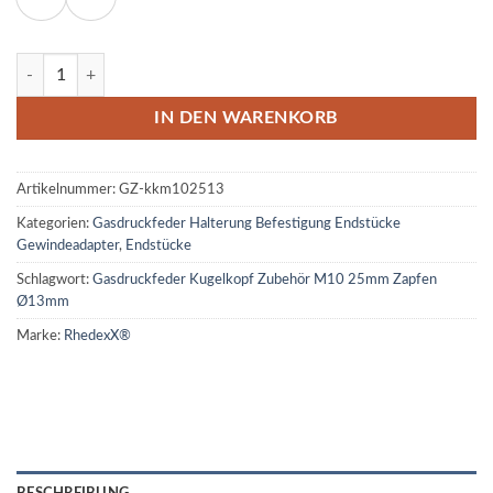
Gasdruckfeder Kugelkopf Zubehör M10 25mm M10 Kugelzapfen Ø1
IN DEN WARENKORB
Artikelnummer:
GZ-kkm102513
Kategorien:
Gasdruckfeder Halterung Befestigung Endstücke
Gewindeadapter
,
Endstücke
Schlagwort:
Gasdruckfeder Kugelkopf Zubehör M10 25mm Zapfen
Ø13mm
Marke:
RhedexX®
BESCHREIBUNG