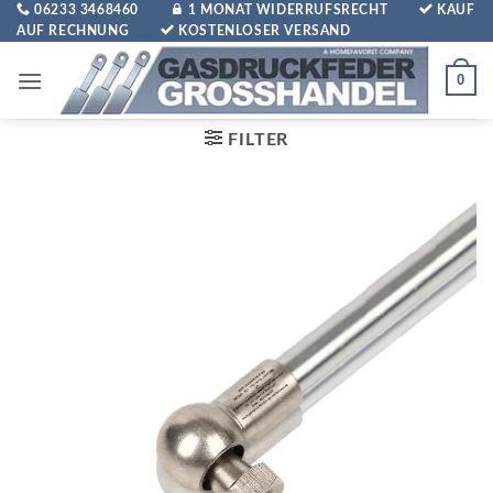
Zum
06233 3468460
1 MONAT WIDERRUFSRECHT
KAUF
AUF RECHNUNG
KOSTENLOSER VERSAND
Inhalt
springen
0
FILTER