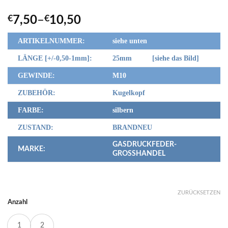
€
7,50
–
€
10,50
ARTIKELNUMMER:
siehe unten
LÄNGE [+/-0,50-1mm]:
25mm [siehe das Bild]
GEWINDE:
M10
ZUBEHÖR:
Kugelkopf
FARBE:
silbern
ZUSTAND:
BRANDNEU
GASDRUCKFEDER-
MARKE:
GROSSHANDEL
ZURÜCKSETZEN
Anzahl
1
2