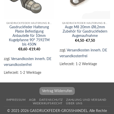
GASDRUCKFEDER HALTERUNG BEFESTIGUNG ENDSTÜCKE GEWINDEADAPTER
GASDRUCKFEDER HALTERUNG BEFESTIGUNG ENDSTÜCKE GEWINDEADAPTER
Gasdruckfeder Halterung
Auge M8 20mm Ø8,2mm
Platte Befestigung
Zubehör für Gasdruckfedern
Anbauteile für 10mm
Augenaufnahme
Kugelpfanne 90° 7592TM
€
4,50
–
€
7,50
bis 450N
€
8,60
–
€
19,40
zzgl.
Versandkosten innerh. DE
versandkostenfrei
zzgl.
Versandkosten innerh. DE
Lieferzeit:
1-2 Werktage
versandkostenfrei
Lieferzeit:
1-2 Werktage
Vertrag Widerrufen
IMPRESSUM
AGB
DATENSCHUTZ
ZAHLUNG UND VERSAND
WIDERRUFSRECHT
ÜBER UNS
© 2021-2026 GASDRUCKFEDER-GROSSHANDEL. Alle Rechte