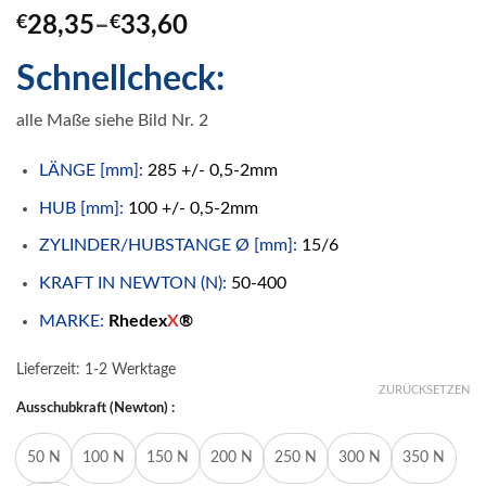
€
28,35
–
€
33,60
Schnellcheck:
alle Maße siehe Bild Nr. 2
LÄNGE [mm]:
285 +/- 0,5-2mm
HUB [mm]:
100 +/- 0,5-2mm
ZYLINDER/HUBSTANGE Ø [mm]:
15/6
KRAFT IN NEWTON (N):
50-400
MARKE:
Rhedex
X
®
Lieferzeit:
1-2 Werktage
ZURÜCKSETZEN
Ausschubkraft (Newton) :
50 N
100 N
150 N
200 N
250 N
300 N
350 N