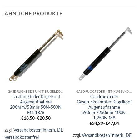
ÄHNLICHE PRODUKTE
GASDRUCKFEDER MIT KUGELKOPF-AUGE KOMBI
GASDRUCKFEDER MIT KUGELKOPF-AUGE KOMBI
Gasdruckfeder Kugelkopf
Gasdruckfeder
Augenaufnahme
Gasdruckdämpfer Kugelkopf
200mm/58mm 50N-500N
Augenaufnahme
M6 18/8
590mm/250mm 100N-
1.250N M8
€
18,50
–
€
20,50
€
34,29
–
€
47,04
zzgl.
Versandkosten innerh. DE
zzgl.
Versandkosten innerh. DE
versandkostenfrei