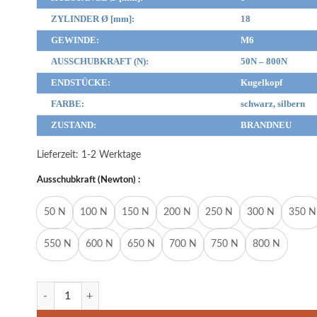
ZYLINDER Ø [mm]:
18
GEWINDE:
M6
AUSSCHUBKRAFT (N):
50N – 800N
ENDSTÜCKE:
Kugelkopf
FARBE:
schwarz, silbern
ZUSTAND:
BRANDNEU
Lieferzeit:
1-2 Werktage
Ausschubkraft (Newton) :
50 N
100 N
150 N
200 N
250 N
300 N
350 N
550 N
600 N
650 N
700 N
750 N
800 N
Gasdruckfeder Gasdruckdämpfer Kugelkopf 219mm/50mm 50