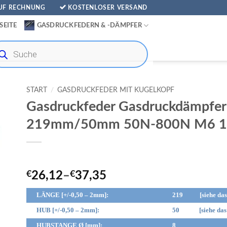
AUF RECHNUNG
KOSTENLOSER VERSAND
SEITE
GASDRUCKFEDERN & -DÄMPFER
ducts
rch
START
/
GASDRUCKFEDER MIT KUGELKOPF
Gasdruckfeder Gasdruckdämpfer
219mm/50mm 50N-800N M6 1
€
26,12
–
€
37,35
LÄNGE [+/-0,50 – 2mm]:
219 [siehe das 
HUB [+/-0,50 – 2mm]:
50 [siehe das 
HUBSTANGE Ø [mm]:
8