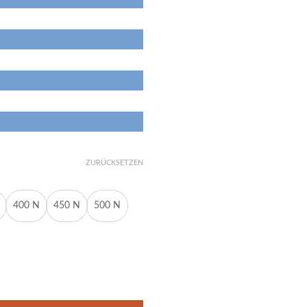
ZURÜCKSETZEN
400 N
450 N
500 N
N-800N M6 18/8 Menge