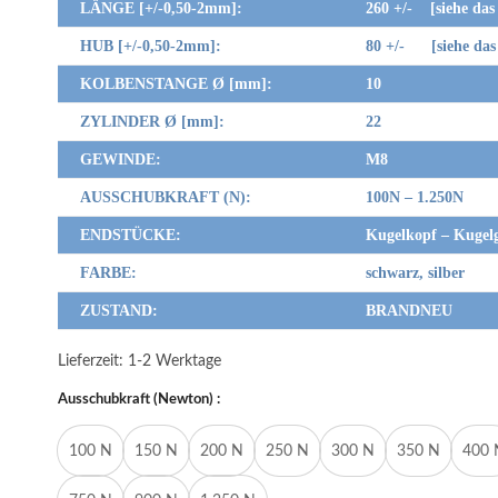
LÄNGE [+/-0,50-2mm]:
260 +/- [siehe das 
HUB [+/-0,50-2mm]:
80 +/- [siehe das 
KOLBENSTANGE Ø [mm]:
10
ZYLINDER Ø [mm]:
22
GEWINDE:
M8
AUSSCHUBKRAFT (N):
100N – 1.250N
ENDSTÜCKE:
Kugelkopf – Kugel
FARBE:
schwarz, silber
ZUSTAND:
BRANDNEU
Lieferzeit:
1-2 Werktage
Ausschubkraft (Newton) :
100 N
150 N
200 N
250 N
300 N
350 N
400 