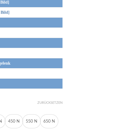
Bild]
Bild]
gelenk
ZURÜCKSETZEN
N
450 N
550 N
650 N