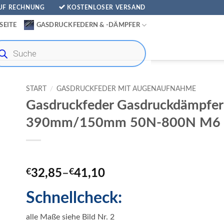
AUF RECHNUNG
KOSTENLOSER VERSAND
SEITE
GASDRUCKFEDERN & -DÄMPFER
ducts
rch
START
/
GASDRUCKFEDER MIT AUGENAUFNAHME
Gasdruckfeder Gasdruckdämpfe
390mm/150mm 50N-800N M6 
€
32,85
–
€
41,10
Schnellcheck:
alle Maße siehe Bild Nr. 2