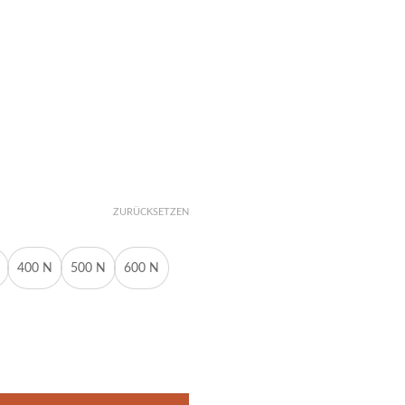
ZURÜCKSETZEN
400 N
500 N
600 N
0mm 50N-800N M6 18/8 Menge