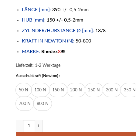
LÄNGE [mm]:
390 +/- 0,5-2mm
HUB [mm]:
150 +/- 0,5-2mm
ZYLINDER/HUBSTANGE Ø [mm]:
18/8
KRAFT IN NEWTON (N):
50-800
MARKE:
Rhedex
X
®
Lieferzeit:
1-2 Werktage
Ausschubkraft (Newton) :
50 N
100 N
150 N
200 N
250 N
300 N
350 N
700 N
800 N
Gasdruckfeder Gasdruckdämpfer Augenaufnahme 390mm/15