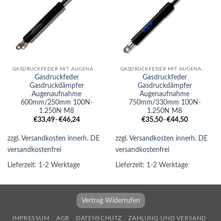
GASDRUCKFEDER MIT AUGENAUFNAHME
GASDRUCKFEDER MIT AUGENAUFNAHME
Gasdruckfeder
Gasdruckfeder
Gasdruckdämpfer
Gasdruckdämpfer
Augenaufnahme
Augenaufnahme
600mm/250mm 100N-
750mm/330mm 100N-
1.250N M8
1.250N M8
€
33,49
–
€
46,24
€
35,50
–
€
44,50
zzgl.
Versandkosten innerh. DE
zzgl.
Versandkosten innerh. DE
versandkostenfrei
versandkostenfrei
Lieferzeit:
1-2 Werktage
Lieferzeit:
1-2 Werktage
Vertrag Widerrufen
IMPRESSUM
AGB
DATENSCHUTZ
ZAHLUNG UND VERSAND