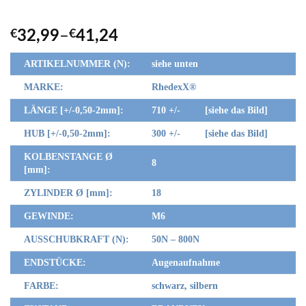
€
32,99
–
€
41,24
ARTIKELNUMMER (N):
siehe unten
MARKE:
RhedexX
®
LÄNGE [+/-0,50-2mm]:
710 +/- [siehe das Bild]
HUB [+/-0,50-2mm]:
300 +/- [siehe das Bild]
KOLBENSTANGE Ø
8
[mm]:
ZYLINDER Ø [mm]:
18
GEWINDE:
M6
AUSSCHUBKRAFT (N):
50N – 800N
ENDSTÜCKE:
Augenaufnahme
FARBE:
schwarz, silbern