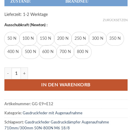
ZUSTAND:
BRANDNEU
Lieferzeit:
1-2 Werktage
ZURÜCKSETZEN
Ausschubkraft (Newton) :
50 N
100 N
150 N
200 N
250 N
300 N
350 N
400 N
500 N
600 N
700 N
800 N
Gasdruckfeder Gasdruckdämpfer Augenaufnahme 710mm/300mm 5
IN DEN WARENKORB
Artikelnummer:
GG-E9+E12
Kategorie:
Gasdruckfeder mit Augenaufnahme
Schlagwort:
Gasdruckfeder Gasdruckdämpfer Augenaufnahme
710mm/300mm 50N-800N M6 18/8