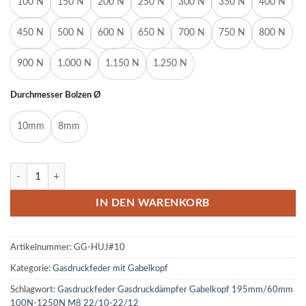
100 N
150 N
200 N
250 N
300 N
350 N
400 N
450 N
500 N
600 N
650 N
700 N
750 N
800 N
900 N
1.000 N
1.150 N
1.250 N
Durchmesser Bolzen Ø
10mm
8mm
Gasdruckfeder Gasdruckdämpfer Gabelkopf 195mm/60mm 100N-12
IN DEN WARENKORB
Artikelnummer:
GG-HUJ#10
Kategorie:
Gasdruckfeder mit Gabelkopf
Schlagwort:
Gasdruckfeder Gasdruckdämpfer Gabelkopf 195mm/60mm
100N-1250N M8 22/10-22/12