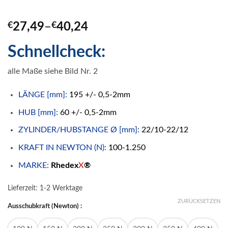
€
27,49
–
€
40,24
Schnellcheck:
alle Maße siehe Bild Nr. 2
LÄNGE [mm]:
195 +/- 0,5-2mm
HUB [mm]:
60 +/- 0,5-2mm
ZYLINDER/HUBSTANGE Ø [mm]:
22/10-22/12
KRAFT IN NEWTON (N):
100-1.250
MARKE:
Rhedex
X
®
Lieferzeit:
1-2 Werktage
ZURÜCKSETZEN
Ausschubkraft (Newton) :