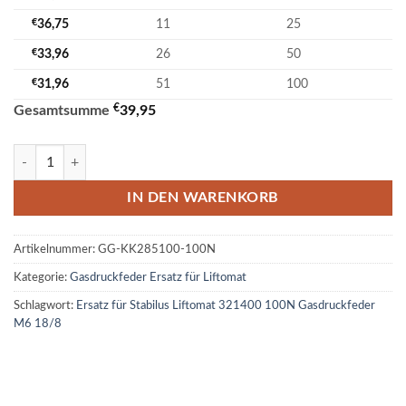
€
36,75
11
25
€
33,96
26
50
€
31,96
51
100
€
Gesamtsumme
39,95
Ersatz für Stabilus Liftomat 321400 100N Gasdruckfeder M6 18/8 Me
IN DEN WARENKORB
Artikelnummer:
GG-KK285100-100N
Kategorie:
Gasdruckfeder Ersatz für Liftomat
Schlagwort:
Ersatz für Stabilus Liftomat 321400 100N Gasdruckfeder
M6 18/8