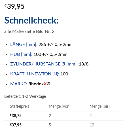
€
39,95
Schnellcheck:
alle Maße siehe Bild Nr. 2
LÄNGE [mm]:
285 +/- 0,5-2mm
HUB [mm]:
100 +/- 0,5-2mm
ZYLINDER/HUBSTANGE Ø [mm]:
18/8
KRAFT IN NEWTON (N):
100
MARKE:
Rhedex
X
®
Lieferzeit:
1-2 Werktage
Staffelpreis
Menge (von)
Menge (bis)
€
38,75
2
4
€
37,95
5
10