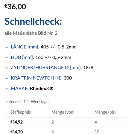
€
36,00
Schnellcheck:
alle Maße siehe Bild Nr. 2
LÄNGE [mm]:
405 +/- 0,5-2mm
HUB [mm]:
160 +/- 0,5-2mm
ZYLINDER/HUBSTANGE Ø [mm]:
18/8
KRAFT IN NEWTON (N):
300
MARKE:
Rhedex
X
®
Lieferzeit:
1-2 Werktage
Staffelpreis
Menge (von)
Menge (bis)
€
34,92
2
4
€
34,20
5
10