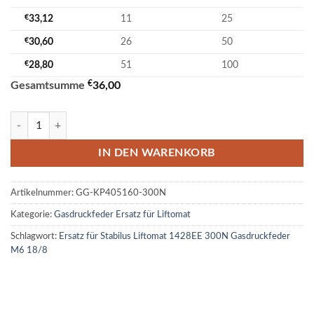
€
33,12
11
25
€
30,60
26
50
€
28,80
51
100
€
Gesamtsumme
36,00
Ersatz für Stabilus Liftomat 1428EE 300N Gasdruckfeder M6 18/8 Me
IN DEN WARENKORB
Artikelnummer:
GG-KP405160-300N
Kategorie:
Gasdruckfeder Ersatz für Liftomat
Schlagwort:
Ersatz für Stabilus Liftomat 1428EE 300N Gasdruckfeder
M6 18/8