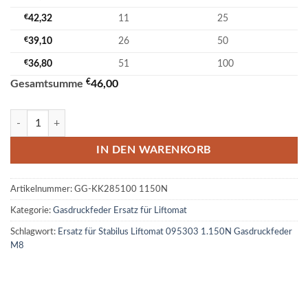
€
42,32
11
25
€
39,10
26
50
€
36,80
51
100
€
Gesamtsumme
46,00
Ersatz für Stabilus Liftomat 095303 1.150N Gasdruckfeder M8 Menge
IN DEN WARENKORB
Artikelnummer:
GG-KK285100 1150N
Kategorie:
Gasdruckfeder Ersatz für Liftomat
Schlagwort:
Ersatz für Stabilus Liftomat 095303 1.150N Gasdruckfeder
M8