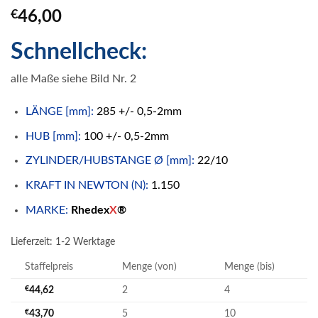
€
46,00
Schnellcheck:
alle Maße siehe Bild Nr. 2
LÄNGE [mm]:
285 +/- 0,5-2mm
HUB [mm]:
100 +/- 0,5-2mm
ZYLINDER/HUBSTANGE Ø [mm]:
22/10
KRAFT IN NEWTON (N):
1.150
MARKE:
Rhedex
X
®
Lieferzeit:
1-2 Werktage
Staffelpreis
Menge (von)
Menge (bis)
€
44,62
2
4
€
43,70
5
10