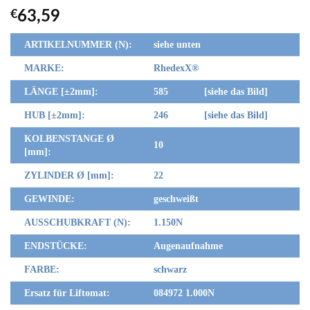
€
63,59
ARTIKELNUMMER (N):
siehe unten
MARKE:
RhedexX
®
LÄNGE [±2mm]:
585 [siehe das Bild]
HUB [±2mm]:
246 [siehe das Bild]
KOLBENSTANGE Ø
10
[mm]:
ZYLINDER Ø [mm]:
22
GEWINDE:
geschweißt
AUSSCHUBKRAFT (N):
1.150N
ENDSTÜCKE:
Augenaufnahme
FARBE:
schwarz
Ersatz für Liftomat:
084972 1.000N