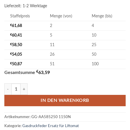
Lieferzeit:
1-2 Werktage
Staffelpreis
Menge (von)
Menge (bis)
€
61,68
2
4
€
60,41
5
10
€
58,50
11
25
€
54,05
26
50
€
50,87
51
100
€
Gesamtsumme
63,59
Ersatz für Stabilus Liftomat 095028 1.150N Gasdruckfeder 22/10 Men
IN DEN WARENKORB
Artikelnummer:
GG-AA585250 1150N
Kategorie:
Gasdruckfeder Ersatz für Liftomat