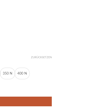
ZURÜCKSETZEN
350 N
400 N
0N-400N M6 15/6 Menge