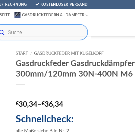
AUF RECHNUNG
KOSTENLOSER VERSAND
SEITE
GASDRUCKFEDERN & -DÄMPFER
ducts
rch
START
/
GASDRUCKFEDER MIT KUGELKOPF
Gasdruckfeder Gasdruckdämpfer
300mm/120mm 30N-400N M6 
€
30,34
–
€
36,34
Schnellcheck:
alle Maße siehe Bild Nr. 2