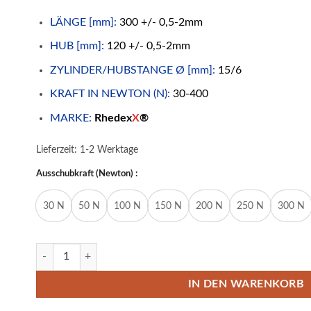
LÄNGE [mm]:
300 +/- 0,5-2mm
HUB [mm]:
120 +/- 0,5-2mm
ZYLINDER/HUBSTANGE Ø [mm]:
15/6
KRAFT IN NEWTON (N):
30-400
MARKE:
Rhedex
X
®
Lieferzeit:
1-2 Werktage
Ausschubkraft (Newton) :
30 N
50 N
100 N
150 N
200 N
250 N
300 N
Gasdruckfeder Gasdruckdämpfer Kugelkopf 300mm/120mm 3
IN DEN WARENKORB