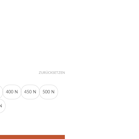
ZURÜCKSETZEN
400 N
450 N
500 N
N
N-850N M6 18/8 Menge