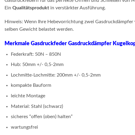
Gasdruckfedern für das perfekte Öffnen und Schließen von M
Ein
Qualitätsprodukt
in verstärkter Ausführung.
Hinweis: Wenn Ihre Hebevorrichtung zwei Gasdruckdämpfer vorg
selben Gewicht belastet werden.
Merkmale Gasdruckfeder Gasdruckdämpfer Kugelk
Federkraft: 50N – 850N
Hub: 50mm +/- 0,5-2mm
Lochmitte-Lochmitte: 200mm +/- 0,5-2mm
kompakte Bauform
leichte Montage
Material: Stahl (schwarz)
sicheres “offen (oben) halten”
wartungsfrei