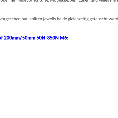
öbel mit Hebevorrichtung, Möbelklappen, Luken und vieles meh
esehen hat, sollten jeweils beide gleichzeitig getauscht werde
opf 200mm/50mm 50N-850N M6: