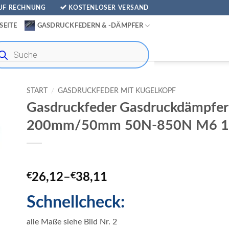
AUF RECHNUNG
KOSTENLOSER VERSAND
SEITE
GASDRUCKFEDERN & -DÄMPFER
ducts
rch
START
/
GASDRUCKFEDER MIT KUGELKOPF
Gasdruckfeder Gasdruckdämpfer
200mm/50mm 50N-850N M6 1
€
26,12
–
€
38,11
Schnellcheck:
alle Maße siehe Bild Nr. 2