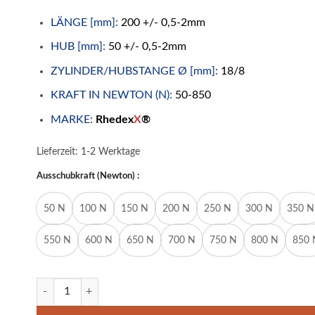
LÄNGE [mm]:
200 +/- 0,5-2mm
HUB [mm]:
50 +/- 0,5-2mm
ZYLINDER/HUBSTANGE Ø [mm]:
18/8
KRAFT IN NEWTON (N):
50-850
MARKE:
Rhedex
X
®
Lieferzeit:
1-2 Werktage
Ausschubkraft (Newton) :
50 N
100 N
150 N
200 N
250 N
300 N
350 N
550 N
600 N
650 N
700 N
750 N
800 N
850 
Gasdruckfeder Gasdruckdämpfer Kugelkopf 200mm/50mm 50