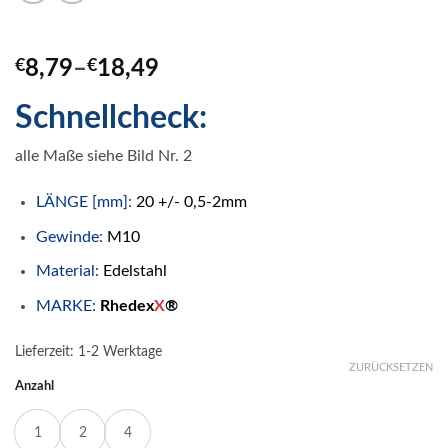
€
8,79
–
€
18,49
Schnellcheck:
alle Maße siehe Bild Nr. 2
LÄNGE [mm]:
20 +/- 0,5-2mm
Gewinde:
M10
Material:
Edelstahl
MARKE:
Rhedex
X
®
Lieferzeit:
1-2 Werktage
ZURÜCKSETZEN
Anzahl
1
2
4