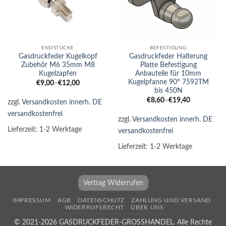
ENDSTÜCKE
BEFESTIGUNG
Gasdruckfeder Kugelkopf
Gasdruckfeder Halterung
Zubehör M6 35mm M8
Platte Befestigung
Kugelzapfen
Anbauteile für 10mm
Kugelpfanne 90° 7592TM
€
9,00
–
€
12,00
bis 450N
€
8,60
–
€
19,40
zzgl.
Versandkosten innerh. DE
versandkostenfrei
zzgl.
Versandkosten innerh. DE
Lieferzeit:
1-2 Werktage
versandkostenfrei
Lieferzeit:
1-2 Werktage
Vertrag Widerrufen
IMPRESSUM
AGB
DATENSCHUTZ
ZAHLUNG UND VERSAND
WIDERRUFSRECHT
ÜBER UNS
© 2021-2026 GASDRUCKFEDER-GROSSHANDEL. Alle Rechte