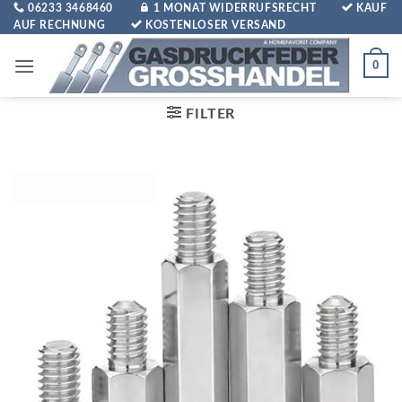
Zum
06233 3468460
1 MONAT WIDERRUFSRECHT
KAUF
AUF RECHNUNG
KOSTENLOSER VERSAND
Inhalt
springen
0
FILTER