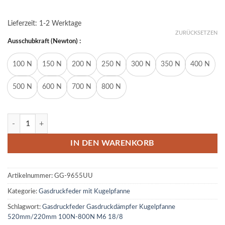
Lieferzeit:
1-2 Werktage
ZURÜCKSETZEN
Ausschubkraft (Newton) :
100 N
150 N
200 N
250 N
300 N
350 N
400 N
500 N
600 N
700 N
800 N
Gasdruckfeder Gasdruckdämpfer Kugelpfanne 520mm/220mm 100N
IN DEN WARENKORB
Artikelnummer:
GG-9655UU
Kategorie:
Gasdruckfeder mit Kugelpfanne
Schlagwort:
Gasdruckfeder Gasdruckdämpfer Kugelpfanne
520mm/220mm 100N-800N M6 18/8