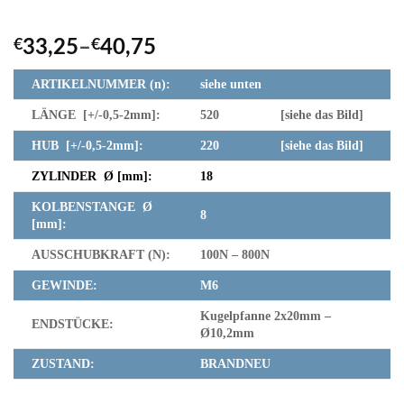
€
33,25
–
€
40,75
ARTIKELNUMMER (n):
siehe unten
LÄNGE [+/-0,5-2mm]:
520 [siehe das Bild]
HUB [+/-0,5-2mm]:
220 [siehe das Bild]
ZYLINDER Ø [mm]:
18
KOLBENSTANGE Ø
8
[mm]:
AUSSCHUBKRAFT (N):
100N – 800N
GEWINDE:
M6
Kugelpfanne 2x20mm –
ENDSTÜCKE:
Ø10,2mm
ZUSTAND:
BRANDNEU