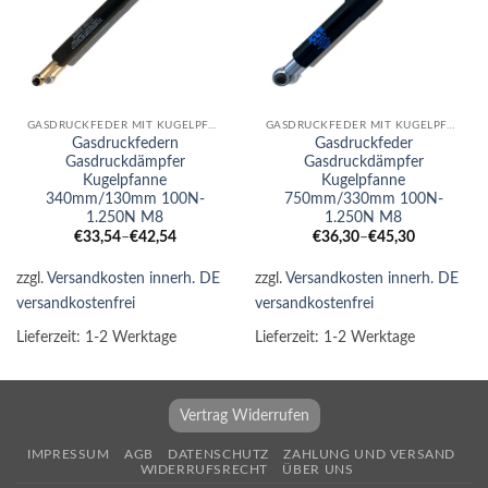
GASDRUCKFEDER MIT KUGELPFANNE
GASDRUCKFEDER MIT KUGELPFANNE
Gasdruckfedern
Gasdruckfeder
Gasdruckdämpfer
Gasdruckdämpfer
Kugelpfanne
Kugelpfanne
340mm/130mm 100N-
750mm/330mm 100N-
1.250N M8
1.250N M8
€
33,54
–
€
42,54
€
36,30
–
€
45,30
zzgl.
Versandkosten innerh. DE
zzgl.
Versandkosten innerh. DE
versandkostenfrei
versandkostenfrei
Lieferzeit:
1-2 Werktage
Lieferzeit:
1-2 Werktage
Vertrag Widerrufen
IMPRESSUM
AGB
DATENSCHUTZ
ZAHLUNG UND VERSAND
WIDERRUFSRECHT
ÜBER UNS