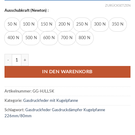
ZURÜCKSETZEN
Ausschubkraft (Newton) :
50 N
100 N
150 N
200 N
250 N
300 N
350 N
400 N
500 N
600 N
700 N
800 N
Gasdruckfeder Gasdruckdämpfer Kugelpfanne 226mm/80mm 50N-8
IN DEN WARENKORB
Artikelnummer:
GG-HJLL5K
Kategorie:
Gasdruckfeder mit Kugelpfanne
Schlagwort:
Gasdruckfeder Gasdruckdämpfer Kugelpfanne
226mm/80mm