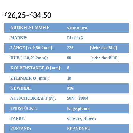
€
26,25
–
€
34,50
ARTIKELNUMMER:
siehe unten
MARKE:
RhedexX
LÄNGE [+/-0,50-2mm]:
226 [siehe das Bild]
HUB [+/-0,50-2mm]:
80 [siehe das Bild]
KOLBENSTANGE Ø [mm]:
8
ZYLINDER Ø [mm]:
18
GEWINDE:
M6
AUSSCHUBKRAFT (N):
50N – 800N
ENDSTÜCKE:
Kugelpfanne
FARBE:
schwarz, silbern
ZUSTAND:
BRANDNEU