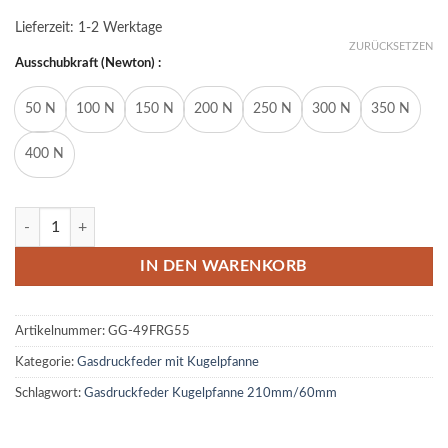
Lieferzeit:
1-2 Werktage
ZURÜCKSETZEN
Ausschubkraft (Newton) :
50 N
100 N
150 N
200 N
250 N
300 N
350 N
400 N
Gasdruckfeder Gasdruckdämpfer Kugelpfanne 210mm/60mm 50N-4
IN DEN WARENKORB
Artikelnummer:
GG-49FRG55
Kategorie:
Gasdruckfeder mit Kugelpfanne
Schlagwort:
Gasdruckfeder Kugelpfanne 210mm/60mm