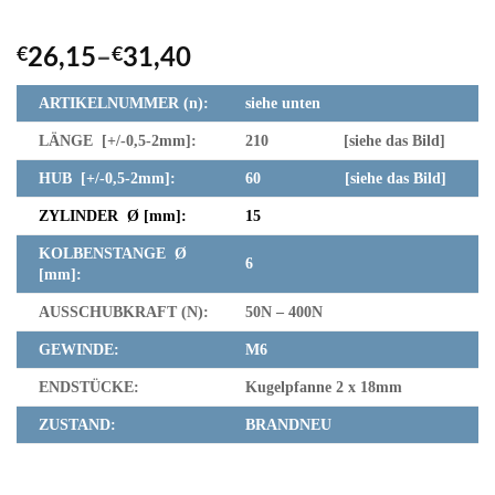
€
26,15
–
€
31,40
ARTIKELNUMMER (n):
siehe unten
LÄNGE [+/-0,5-2mm]:
210
[siehe das Bild]
HUB [+/-0,5-2mm]:
60
[siehe das Bild]
ZYLINDER Ø [mm]:
15
KOLBENSTANGE Ø
6
[mm]:
AUSSCHUBKRAFT (N):
50N – 400N
GEWINDE:
M6
ENDSTÜCKE:
Kugelpfanne 2 x 18mm
ZUSTAND:
BRANDNEU