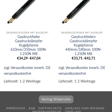
GASDRUCKFEDER MIT KUGELPFANNE
GASDRUCKFEDER MIT KUGELPFANNE
Gasdruckfeder
Gasdruckfedern
Gasdruckdämpfer
Gasdruckdämpfer
Kugelpfanne
Kugelpfanne
610mm/250mm 100N-
440mm/180mm 100N-
1.250N M8
1.250N M8
€
34,29
–
€
47,04
€
33,71
–
€
42,71
zzgl.
Versandkosten innerh. DE
zzgl.
Versandkosten innerh. DE
versandkostenfrei
versandkostenfrei
Lieferzeit:
1-2 Werktage
Lieferzeit:
1-2 Werktage
Vertrag Widerrufen
IMPRESSUM
AGB
DATENSCHUTZ
ZAHLUNG UND VERSAND
WIDERRUFSRECHT
ÜBER UNS