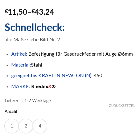
€
11,50
–
€
43,24
Schnellcheck:
alle Maße siehe Bild Nr. 2
Artikel:
Befestigung für Gasdruckfeder mit Auge Ø6mm
Material:
Stahl
geeignet bis KRAFT IN NEWTON (N):
450
MARKE:
Rhedex
X
®
Lieferzeit:
1-2 Werktage
ZURÜCKSETZEN
Anzahl
1
2
4