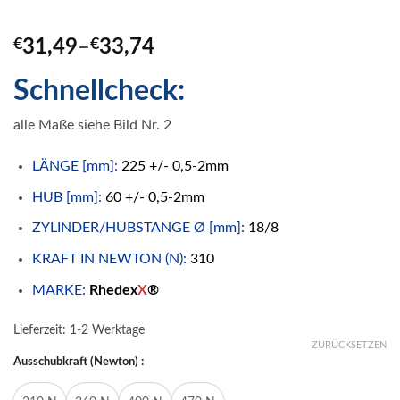
€
31,49
–
€
33,74
Schnellcheck:
alle Maße siehe Bild Nr. 2
LÄNGE [mm]:
225 +/- 0,5-2mm
HUB [mm]:
60 +/- 0,5-2mm
ZYLINDER/HUBSTANGE Ø [mm]:
18/8
KRAFT IN NEWTON (N):
310
MARKE:
Rhedex
X
®
Lieferzeit:
1-2 Werktage
ZURÜCKSETZEN
Ausschubkraft (Newton) :