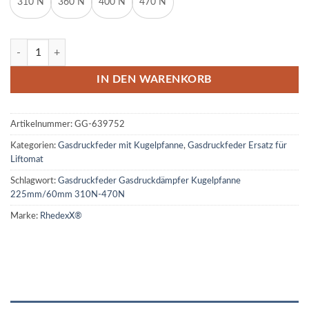
310 N
360 N
400 N
470 N
Gasdruckfeder Gasdruckdämpfer Kugelpfanne 225mm/60mm 310N-
IN DEN WARENKORB
Artikelnummer:
GG-639752
Kategorien:
Gasdruckfeder mit Kugelpfanne
,
Gasdruckfeder Ersatz für
Liftomat
Schlagwort:
Gasdruckfeder Gasdruckdämpfer Kugelpfanne
225mm/60mm 310N-470N
Marke:
RhedexX®