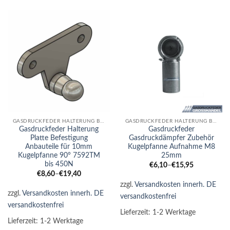
GASDRUCKFEDER HALTERUNG BEFESTIGUNG ENDSTÜCKE GEWINDEADAPTER
GASDRUCKFEDER HALTERUNG BEFESTIGUNG ENDSTÜCKE GEWINDEADAPTER
Gasdruckfeder Halterung
Gasdruckfeder
Platte Befestigung
Gasdruckdämpfer Zubehör
Anbauteile für 10mm
Kugelpfanne Aufnahme M8
Kugelpfanne 90° 7592TM
25mm
bis 450N
€
6,10
–
€
15,95
€
8,60
–
€
19,40
zzgl.
Versandkosten innerh. DE
zzgl.
Versandkosten innerh. DE
versandkostenfrei
versandkostenfrei
Lieferzeit:
1-2 Werktage
Lieferzeit:
1-2 Werktage