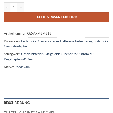
Gasdruckfeder Axialgelenk Zubehör M8 18mm M8 Kugelzapfen Ø10
IN DEN WARENKORB
Artikelnummer:
GZ-AXM8M818
Kategorien:
Endstücke
,
Gasdruckfeder Halterung Befestigung Endstücke
Gewindeadapter
Schlagwort:
Gasdruckfeder Axialgelenk Zubehör M8 18mm M8
Kugelzapfen Ø10mm
Marke:
RhedexX®
BESCHREIBUNG