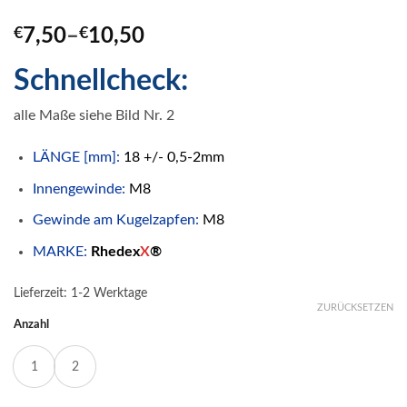
€
7,50
–
€
10,50
Schnellcheck:
alle Maße siehe Bild Nr. 2
LÄNGE [mm]:
18 +/- 0,5-2mm
Innengewinde:
M8
Gewinde am Kugelzapfen:
M8
MARKE:
Rhedex
X
®
Lieferzeit:
1-2 Werktage
ZURÜCKSETZEN
Anzahl
1
2