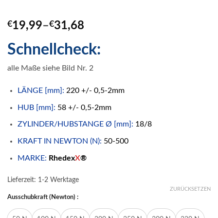
€
19,99
–
€
31,68
Schnellcheck:
alle Maße siehe Bild Nr. 2
LÄNGE [mm]:
220 +/- 0,5-2mm
HUB [mm]:
58 +/- 0,5-2mm
ZYLINDER/HUBSTANGE Ø [mm]:
18/8
KRAFT IN NEWTON (N):
50-500
MARKE:
Rhedex
X
®
Lieferzeit:
1-2 Werktage
ZURÜCKSETZEN
Ausschubkraft (Newton) :