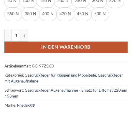
50 N
100 N
150 N
200 N
250 N
300 N
320 N
350 N
380 N
400 N
420 N
450 N
500 N
Gasdruckfeder Gasdruckdämpfer Augenaufnahme 220mm/58mm 50
IN DEN WARENKORB
Artikelnummer:
GG-97ZSKO
Kategorien:
Gasdruckfeder für Klappen und Möbelteile
,
Gasdruckfeder
mit Augenaufnahme
Schlagwort:
Gasdruckfeder Augenaufnahme - Ersatz für Liftomat 220mm
/ 58mm
Marke:
RhedexX®