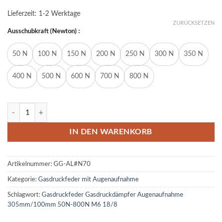
Lieferzeit:
1-2 Werktage
ZURÜCKSETZEN
Ausschubkraft (Newton) :
50 N
100 N
150 N
200 N
250 N
300 N
350 N
400 N
500 N
600 N
700 N
800 N
Gasdruckfeder Gasdruckdämpfer Augenaufnahme 305mm/100mm 5
IN DEN WARENKORB
Artikelnummer:
GG-AL#N70
Kategorie:
Gasdruckfeder mit Augenaufnahme
Schlagwort:
Gasdruckfeder Gasdruckdämpfer Augenaufnahme
305mm/100mm 50N-800N M6 18/8