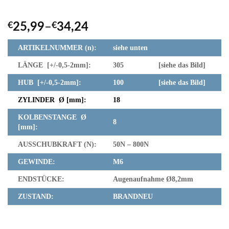
€
25,99
–
€
34,24
ARTIKELNUMMER (n):
siehe unten
LÄNGE [+/-0,5-2mm]:
305 [siehe das Bild]
HUB [+/-0,5-2mm]:
100 [siehe das Bild]
ZYLINDER Ø [mm]:
18
KOLBENSTANGE Ø
8
[mm]:
AUSSCHUBKRAFT (N):
50N – 800N
GEWINDE:
M6
ENDSTÜCKE:
Augenaufnahme Ø8,2mm
ZUSTAND:
BRANDNEU