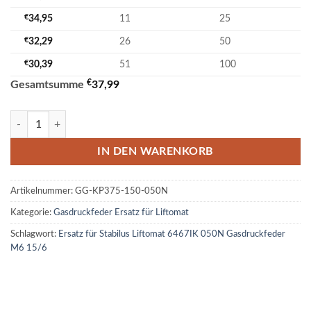
€
34,95
11
25
€
32,29
26
50
€
30,39
51
100
€
Gesamtsumme
37,99
Ersatz für Stabilus Liftomat 6467IK 050N Gasdruckfeder M6 15/6 Me
IN DEN WARENKORB
Artikelnummer:
GG-KP375-150-050N
Kategorie:
Gasdruckfeder Ersatz für Liftomat
Schlagwort:
Ersatz für Stabilus Liftomat 6467IK 050N Gasdruckfeder
M6 15/6