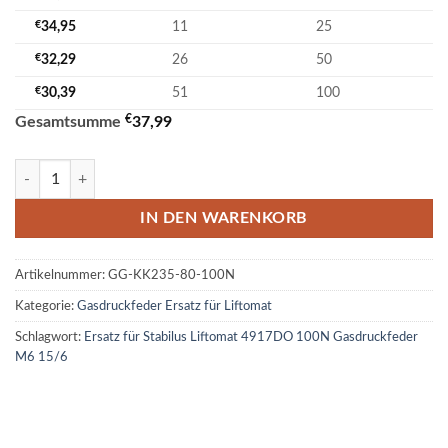
€
34,95
11
25
€
32,29
26
50
€
30,39
51
100
€
Gesamtsumme
37,99
Ersatz für Stabilus Liftomat 4917DO 100N Gasdruckfeder M6 15/6 M
IN DEN WARENKORB
Artikelnummer:
GG-KK235-80-100N
Kategorie:
Gasdruckfeder Ersatz für Liftomat
Schlagwort:
Ersatz für Stabilus Liftomat 4917DO 100N Gasdruckfeder
M6 15/6