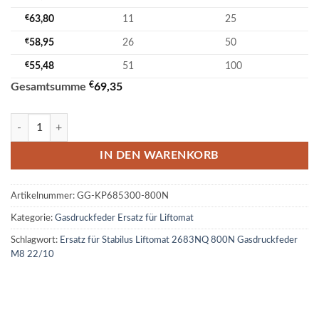
€
63,80
11
25
€
58,95
26
50
€
55,48
51
100
€
Gesamtsumme
69,35
Ersatz für Stabilus Liftomat 2683NQ 800N Gasdruckfeder M8 22/10 
IN DEN WARENKORB
Artikelnummer:
GG-KP685300-800N
Kategorie:
Gasdruckfeder Ersatz für Liftomat
Schlagwort:
Ersatz für Stabilus Liftomat 2683NQ 800N Gasdruckfeder
M8 22/10