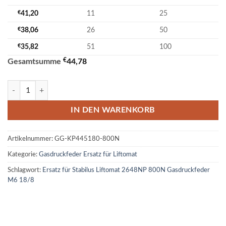
€
41,20
11
25
€
38,06
26
50
€
35,82
51
100
€
Gesamtsumme
44,78
Ersatz für Stabilus Liftomat 2648NP 800N Gasdruckfeder M6 18/8 M
IN DEN WARENKORB
Artikelnummer:
GG-KP445180-800N
Kategorie:
Gasdruckfeder Ersatz für Liftomat
Schlagwort:
Ersatz für Stabilus Liftomat 2648NP 800N Gasdruckfeder
M6 18/8