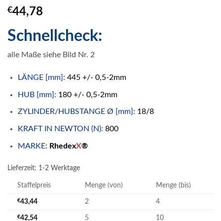
€
44,78
Schnellcheck:
alle Maße siehe Bild Nr. 2
LÄNGE [mm]:
445 +/- 0,5-2mm
HUB [mm]:
180 +/- 0,5-2mm
ZYLINDER/HUBSTANGE Ø [mm]:
18/8
KRAFT IN NEWTON (N):
800
MARKE:
Rhedex
X
®
Lieferzeit:
1-2 Werktage
Staffelpreis
Menge (von)
Menge (bis)
€
43,44
2
4
€
42,54
5
10