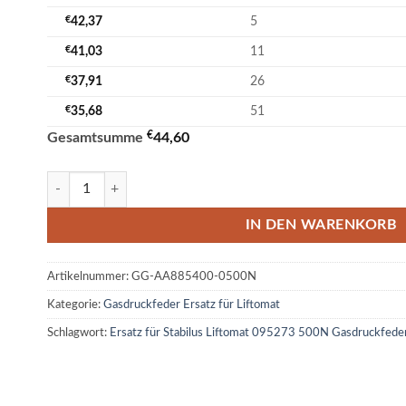
€
42,37
5
€
41,03
11
€
37,91
26
€
35,68
51
€
Gesamtsumme
44,60
Ersatz für Stabilus Liftomat 095273 500N Gasdruckfeder M8 Me
IN DEN WARENKORB
Artikelnummer:
GG-AA885400-0500N
Kategorie:
Gasdruckfeder Ersatz für Liftomat
Schlagwort:
Ersatz für Stabilus Liftomat 095273 500N Gasdruckfed