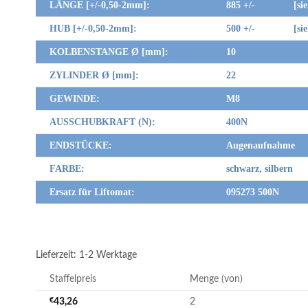
LÄNGE [+/-0,50-2mm]:
885 +/- [siehe 
HUB [+/-0,50-2mm]:
500 +/- [siehe 
KOLBENSTANGE Ø [mm]:
10
ZYLINDER Ø [mm]:
22
GEWINDE:
M8
AUSSCHUBKRAFT (N):
400N
ENDSTÜCKE:
Augenaufnahme
FARBE:
schwarz, silbern
Ersatz für Liftomat:
095273 500N
Lieferzeit:
1-2 Werktage
Staffelpreis
Menge (von)
€
43,26
2