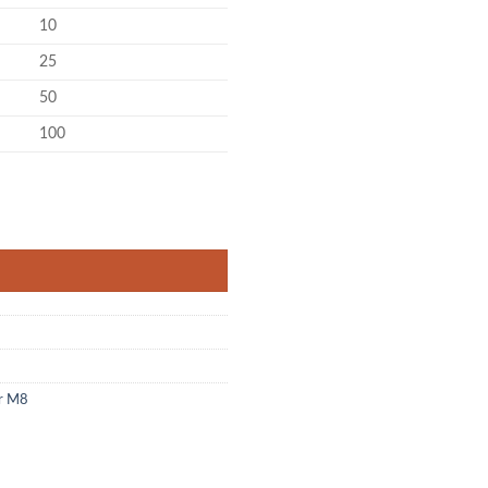
10
25
50
100
nge
er M8