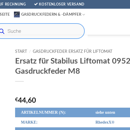
AUF RECHNUNG
KOSTENLOSER VERSAND
SEITE
GASDRUCKFEDERN & -DÄMPFER
ducts
rch
START
/
GASDRUCKFEDER ERSATZ FÜR LIFTOMAT
Ersatz für Stabilus Liftomat 09
Gasdruckfeder M8
€
44,60
ARTIKELNUMMER (N):
siehe unten
MARKE:
RhedexX
®