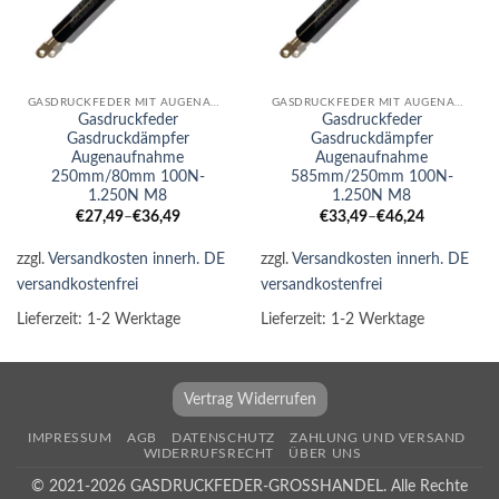
GASDRUCKFEDER MIT AUGENAUFNAHME
GASDRUCKFEDER MIT AUGENAUFNAHME
Gasdruckfeder
Gasdruckfeder
Gasdruckdämpfer
Gasdruckdämpfer
Augenaufnahme
Augenaufnahme
250mm/80mm 100N-
585mm/250mm 100N-
1.250N M8
1.250N M8
€
27,49
–
€
36,49
€
33,49
–
€
46,24
zzgl.
Versandkosten innerh. DE
zzgl.
Versandkosten innerh. DE
versandkostenfrei
versandkostenfrei
Lieferzeit:
1-2 Werktage
Lieferzeit:
1-2 Werktage
Vertrag Widerrufen
IMPRESSUM
AGB
DATENSCHUTZ
ZAHLUNG UND VERSAND
WIDERRUFSRECHT
ÜBER UNS
© 2021-2026 GASDRUCKFEDER-GROSSHANDEL. Alle Rechte