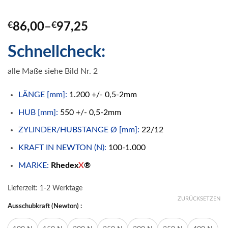
€
86,00
–
€
97,25
Schnellcheck:
alle Maße siehe Bild Nr. 2
LÄNGE [mm]:
1.200 +/- 0,5-2mm
HUB [mm]:
550 +/- 0,5-2mm
ZYLINDER/HUBSTANGE Ø [mm]:
22/12
KRAFT IN NEWTON (N):
100-1.000
MARKE:
Rhedex
X
®
Lieferzeit:
1-2 Werktage
ZURÜCKSETZEN
Ausschubkraft (Newton) :