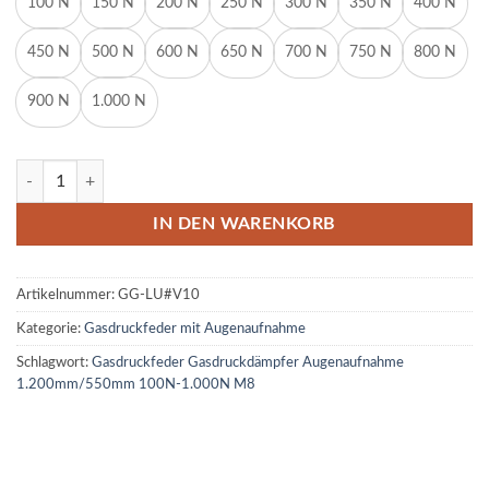
100 N
150 N
200 N
250 N
300 N
350 N
400 N
450 N
500 N
600 N
650 N
700 N
750 N
800 N
900 N
1.000 N
Gasdruckfeder Gasdruckdämpfer Augenaufnahme 1.200mm/550mm 
IN DEN WARENKORB
Artikelnummer:
GG-LU#V10
Kategorie:
Gasdruckfeder mit Augenaufnahme
Schlagwort:
Gasdruckfeder Gasdruckdämpfer Augenaufnahme
1.200mm/550mm 100N-1.000N M8