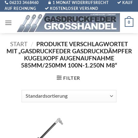
Zum
06233 3468460
1 MONAT WIDERRUFSRECHT
KAUF
AUF RECHNUNG
KOSTENLOSER VERSAND
Inhalt
springen
0
START
/
PRODUKTE VERSCHLAGWORTET
MIT „GASDRUCKFEDER GASDRUCKDÄMPFER
KUGELKOPF AUGENAUFNAHME
585MM/250MM 100N-1.250N M8“
FILTER