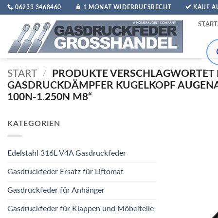
Zum
06233 3468460
1 MONAT WIDERRUFSRECHT
KAUF 
Inhalt
START
springen
Pro
sea
START
/
PRODUKTE VERSCHLAGWORTET 
GASDRUCKDÄMPFER KUGELKOPF AUGE
100N-1.250N M8“
KATEGORIEN
Edelstahl 316L V4A Gasdruckfeder
Gasdruckfeder Ersatz für Liftomat
Gasdruckfeder für Anhänger
Gasdruckfeder für Klappen und Möbelteile